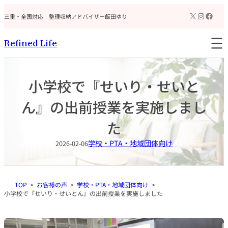
内
ア
X
Instagr
Faceb
イ
三重・全国対応 整理収納アドバイザー飯田ゆり
容
コ
を
ン
リ
ス
Refined Life
ン
キ
ク
ッ
プ
小学校で『せいり・せいと
ん』の出前授業を実施しまし
た
学校・PTA・地域団体向け
2026-02-06
TOP
お客様の声
学校・PTA・地域団体向け
小学校で『せいり・せいとん』の出前授業を実施しました