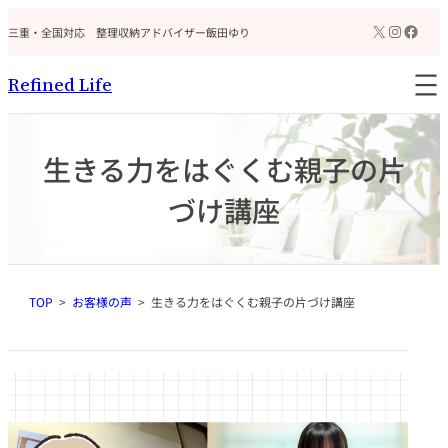
内
ア
X
Instagr
Faceb
イ
三重・全国対応 整理収納アドバイザー飯田ゆり
容
コ
を
ン
リ
ス
Refined Life
ン
キ
ク
ッ
プ
生きる力をはぐくむ親子の片
づけ講座
TOP
お客様の声
生きる力をはぐくむ親子の片づけ講座